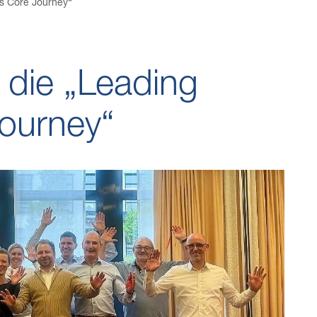
rs Core Journey“
 die „Leading
ourney“