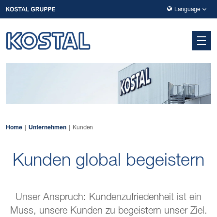
Zur Hauptnavigation springen
Zum Hauptinhalt springen
Zur Fußzeile der Seite springen
Language
Home
Unternehmen
Kunden
Kunden global begeistern
Unser Anspruch: Kundenzufriedenheit ist ein
Muss, unsere Kunden zu begeistern unser Ziel.