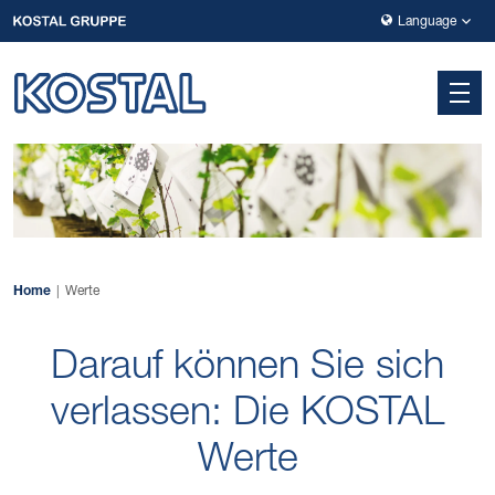
Zur Hauptnavigation springen
Zum Hauptinhalt springen
Zur Fußzeile der Seite springen
Language
Home
Werte
Darauf können Sie sich
verlassen: Die KOSTAL
Werte