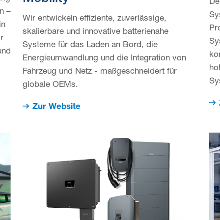
De
n –
Sy
Wir entwickeln effiziente, zuverlässige,
in
Pr
skalierbare und innovative batterienahe
r
Sy
Systeme für das Laden an Bord, die
und
ko
Energieumwandlung und die Integration von
ho
Fahrzeug und Netz - maßgeschneidert für
Sy
globale OEMs.
Zur Website