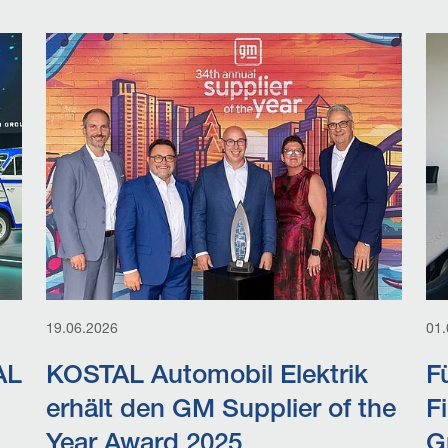
19.06.2026
01.
AL
KOSTAL Automobil Elektrik
F
erhält den GM Supplier of the
F
Year Award 2025
G