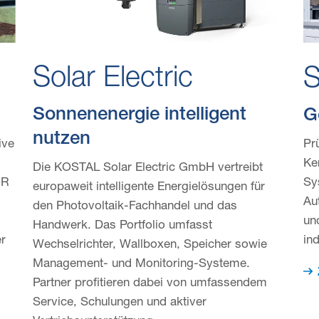
Solar Electric
Sonnenenergie intelligent
G
nutzen
ive
Pr
Ke
Die KOSTAL Solar Electric GmbH vertreibt
OR
Sy
europaweit intelligente Energielösungen für
Au
den Photovoltaik-Fachhandel und das
un
Handwerk. Das Portfolio umfasst
r
in
Wechselrichter, Wallboxen, Speicher sowie
Management- und Monitoring-Systeme.
Partner profitieren dabei von umfassendem
Service, Schulungen und aktiver