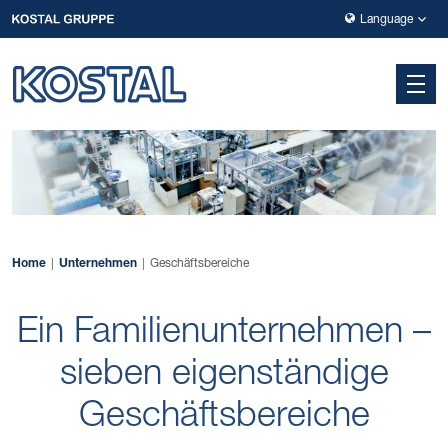
Zur Hauptnavigation springen
Zum Hauptinhalt springen
Zur Fußzeile der Seite springen
Language
Home
Unternehmen
Geschäftsbereiche
Ein Familienunternehmen –
sieben eigenständige
Geschäftsbereiche