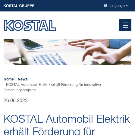
Zur Hauptnavigation springen
Zum Hauptinhalt springen
Zur Fußzeile der Seite springen
Language
Home
News
KOSTAL Automobil Elektrik erhält Förderung für innovative
Forschungsprojekte
26.06.2023
KOSTAL Automobil Elektrik
erhält Förderung für